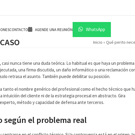
WhatsApp
IONES
CONTACTO
AGENDE UNA REUNIÓN
 CASO
Inicio
»
Qué perito nece
 casi nunca tiene una duda teórica. Lo habitual es que haya un problema
ejecutada, una firma discutida, un daño informático o una reclamación con
solo retrasa el asunto. También puede debilitar su posición.
rta tanto el nombre genérico del profesional como el hecho técnico que h
 intuición del cliente ni de la estrategia procesal en abstracto. Gira
experto, método y capacidad de defensa ante terceros.
o según el problema real
 centrarse en el conflicto técnico. Si la controversia está en el origen, la