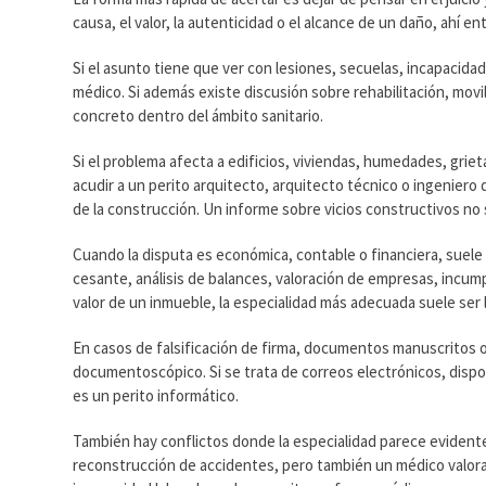
causa, el valor, la autenticidad o el alcance de un daño, ahí en
Si el asunto tiene que ver con lesiones, secuelas, incapacida
médico. Si además existe discusión sobre rehabilitación, movi
concreto dentro del ámbito sanitario.
Si el problema afecta a edificios, viviendas, humedades, grie
acudir a un perito arquitecto, arquitecto técnico o ingeniero 
de la construcción. Un informe sobre vicios constructivos no 
Cuando la disputa es económica, contable o financiera, suele
cesante, análisis de balances, valoración de empresas, incump
valor de un inmueble, la especialidad más adecuada suele ser l
En casos de falsificación de firma, documentos manuscritos o 
documentoscópico. Si se trata de correos electrónicos, dispos
es un perito informático.
También hay conflictos donde la especialidad parece evidente
reconstrucción de accidentes, pero también un médico valorad