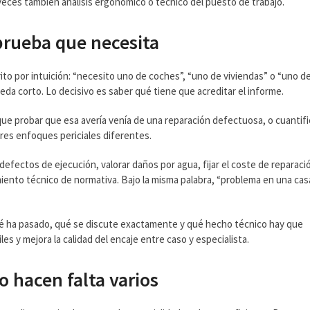
eces también análisis ergonómico o técnico del puesto de trabajo.
 prueba que necesita
ito por intuición: “necesito uno de coches”, “uno de viviendas” o “uno d
da corto. Lo decisivo es saber qué tiene que acreditar el informe.
que probar que esa avería venía de una reparación defectuosa, o cuantifi
tres enfoques periciales diferentes.
efectos de ejecución, valorar daños por agua, fijar el coste de reparaci
imiento técnico de normativa. Bajo la misma palabra, “problema en una cas
 qué ha pasado, qué se discute exactamente y qué hecho técnico hay que
es y mejora la calidad del encaje entre caso y especialista.
 hacen falta varios