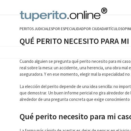
Skip
to
content
PERITOS JUDICIALES
POR ESPECIALIDAD
POR CIUDAD
ARTÍCULOS
OPIN
QUÉ PERITO NECESITO PARA MI
Cuando alguien se pregunta qué perito necesito para mi caso,
real sobre la mesa: un accidente, una herencia, una obra mal 
aseguradora. Y en ese momento, elegir mal la especialidad no 
La elección del perito depende de una idea sencilla: no impo
que demostrar. Un buen informe pericial no gira alrededor de la
alrededor de una pregunta concreta que exige conocimiento 
Qué perito necesito para mi cas
La forma más rápida de acertar es dejar de pensar en el juicio y