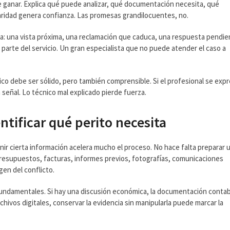
 ganar. Explica qué puede analizar, qué documentación necesita, qué
claridad genera confianza. Las promesas grandilocuentes, no.
ia: una vista próxima, una reclamación que caduca, una respuesta pendi
s parte del servicio. Un gran especialista que no puede atender el caso a
ico debe ser sólido, pero también comprensible. Si el profesional se exp
señal. Lo técnico mal explicado pierde fuerza.
tificar qué perito necesita
unir cierta información acelera mucho el proceso. No hace falta preparar 
presupuestos, facturas, informes previos, fotografías, comunicaciones
gen del conflicto.
 fundamentales. Si hay una discusión económica, la documentación conta
rchivos digitales, conservar la evidencia sin manipularla puede marcar la