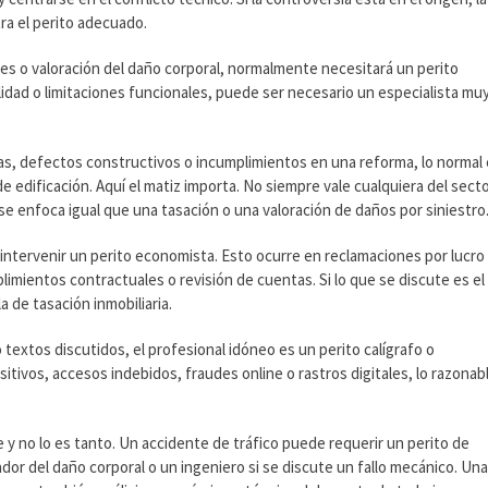
tra el perito adecuado.
des o valoración del daño corporal, normalmente necesitará un perito
lidad o limitaciones funcionales, puede ser necesario un especialista mu
tas, defectos constructivos o incumplimientos en una reforma, lo normal
de edificación. Aquí el matiz importa. No siempre vale cualquiera del sect
se enfoca igual que una tasación o una valoración de daños por siniestro
 intervenir un perito economista. Esto ocurre en reclamaciones por lucro
limientos contractuales o revisión de cuentas. Si lo que se discute es el
a de tasación inmobiliaria.
textos discutidos, el profesional idóneo es un perito calígrafo o
itivos, accesos indebidos, fraudes online o rastros digitales, lo razonab
 y no lo es tanto. Un accidente de tráfico puede requerir un perito de
or del daño corporal o un ingeniero si se discute un fallo mecánico. Un