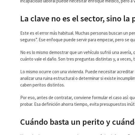
incapacidad laboral puede necesitar enfoque médico, pero a v
La clave no es el sector, sino la
Este es el error más habitual. Muchas personas buscan un per
seguros”. Ese enfoque puede servir para empezar, pero se que
No es lo mismo demostrar que un vehículo sufrió una avería, 
cuánto vale el daño. Son tres preguntas distintas y, a veces, 
Lo mismo ocurre con una vivienda. Puede necesitar acreditar d
analizar una ruina estructural o determinar si existe incumpl
caben peritos distintos.
Por eso, antes de contratar, conviene formular el caso así:
probar. Esa definición ahorra tiempo, evita presupuestos inútil
Cuándo basta un perito y cuándo