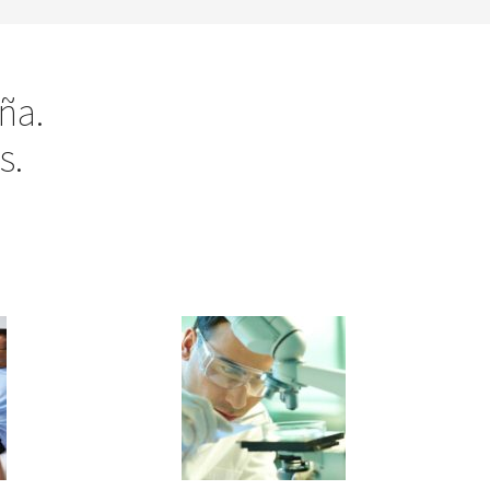
ña.
s.