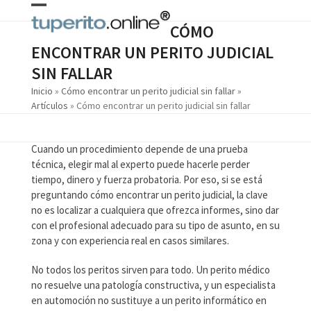
Skip
Open
Close
to
CÓMO
content
mobile
mobile
ENCONTRAR UN PERITO JUDICIAL
menu
menu
SIN FALLAR
Inicio
»
Cómo encontrar un perito judicial sin fallar
»
Artículos
»
Cómo encontrar un perito judicial sin fallar
Cuando un procedimiento depende de una prueba
técnica, elegir mal al experto puede hacerle perder
tiempo, dinero y fuerza probatoria. Por eso, si se está
preguntando cómo encontrar un perito judicial, la clave
no es localizar a cualquiera que ofrezca informes, sino dar
con el profesional adecuado para su tipo de asunto, en su
zona y con experiencia real en casos similares.
No todos los peritos sirven para todo. Un perito médico
no resuelve una patología constructiva, y un especialista
en automoción no sustituye a un perito informático en