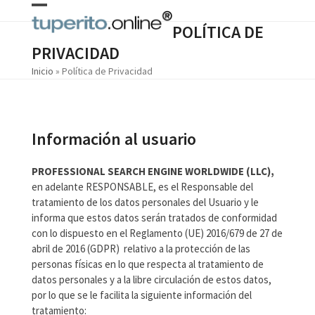
Skip
Open
Close
to
POLÍTICA DE
content
mobile
mobile
PRIVACIDAD
menu
menu
Inicio
»
Política de Privacidad
Información al usuario
PROFESSIONAL SEARCH ENGINE WORLDWIDE (LLC)
,
en adelante RESPONSABLE, es el Responsable del
tratamiento de los datos personales del Usuario y le
informa que estos datos serán tratados de conformidad
con lo dispuesto en el Reglamento (UE) 2016/679 de 27 de
abril de 2016 (GDPR) relativo a la protección de las
personas físicas en lo que respecta al tratamiento de
datos personales y a la libre circulación de estos datos,
por lo que se le facilita la siguiente información del
tratamiento: