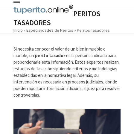
Skip
Open
Close
to
PERITOS
content
mobile
mobile
TASADORES
menu
menu
Inicio
»
Especialidades de Peritos
»
Peritos Tasadores
Si necesita conocer el valor de un bien inmueble o
mueble, un
perito tasador
es la persona indicada para
proporcionarle esta información. Estos expertos realizan
estudios de tasación siguiendo criterios y metodologías
establecidas en la normativa legal. Además, su
intervención es necesaria en procesos judiciales, donde
pueden aportar información adicional al juez para resolver
controversias.