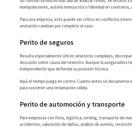
Su función va mucho más allá de analizar firmas. Se recurre 
manipulaciones, autoría manuscrita o falsedad en contratos,
Para una empresa, esto puede ser crítico en conflictos inte
anotación cambian por completo el caso.
Perito de seguros
Resulta especialmente útil en siniestros complejos, discrepa
discusión sobre causa del siniestro. Aunque la aseguradora te
independiente que defienda su posición técnica.
Aquí el tiempo juega en contra. Cuanto antes se documente el
para sostener una reclamación sólida.
Perito de automoción y transporte
Para empresas con flota, logística, renting, transporte de mer
accidentes, valoración de daños, análisis de averías, reconst