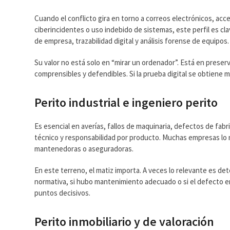
Cuando el conflicto gira en torno a correos electrónicos, ac
ciberincidentes o uso indebido de sistemas, este perfil es cla
de empresa, trazabilidad digital y análisis forense de equipos.
Su valor no está solo en “mirar un ordenador”. Está en prese
comprensibles y defendibles. Si la prueba digital se obtiene 
Perito industrial e ingeniero perito
Es esencial en averías, fallos de maquinaria, defectos de fab
técnico y responsabilidad por producto. Muchas empresas lo
mantenedoras o aseguradoras.
En este terreno, el matiz importa. A veces lo relevante es dete
normativa, si hubo mantenimiento adecuado o si el defecto er
puntos decisivos.
Perito inmobiliario y de valoración