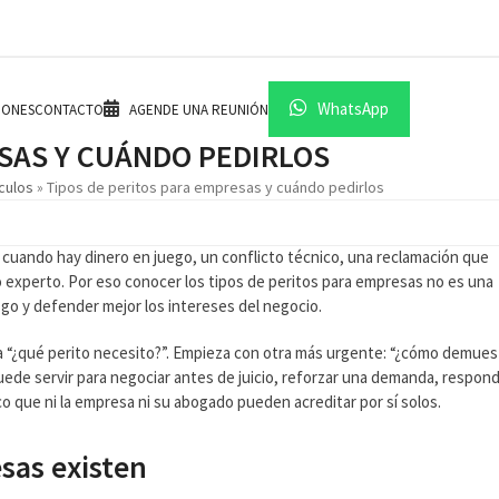
WhatsApp
IONES
CONTACTO
AGENDE UNA REUNIÓN
ESAS Y CUÁNDO PEDIRLOS
ículos
»
Tipos de peritos para empresas y cuándo pedirlos
 cuando hay dinero en juego, un conflicto técnico, una reclamación que
 experto. Por eso conocer los tipos de peritos para empresas no es una
sgo y defender mejor los intereses del negocio.
ta “¿qué perito necesito?”. Empieza con otra más urgente: “¿cómo demues
 Puede servir para negociar antes de juicio, reforzar una demanda, respon
co que ni la empresa ni su abogado pueden acreditar por sí solos.
sas existen