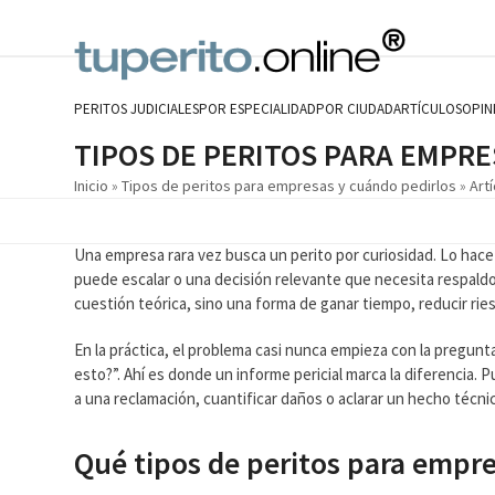
Skip
to
content
PERITOS JUDICIALES
POR ESPECIALIDAD
POR CIUDAD
ARTÍCULOS
OPIN
TIPOS DE PERITOS PARA EMPR
Inicio
»
Tipos de peritos para empresas y cuándo pedirlos
»
Art
Una empresa rara vez busca un perito por curiosidad. Lo hace
puede escalar o una decisión relevante que necesita respaldo
cuestión teórica, sino una forma de ganar tiempo, reducir rie
En la práctica, el problema casi nunca empieza con la pregun
esto?”. Ahí es donde un informe pericial marca la diferencia.
a una reclamación, cuantificar daños o aclarar un hecho técni
Qué tipos de peritos para empre