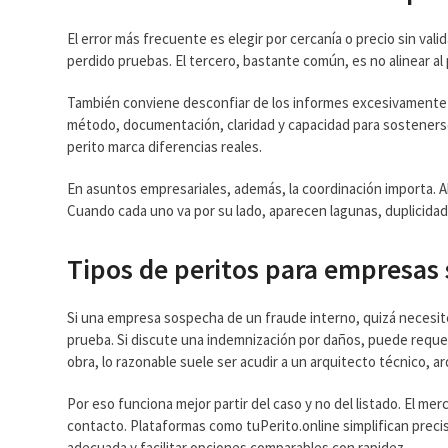
El error más frecuente es elegir por cercanía o precio sin val
perdido pruebas. El tercero, bastante común, es no alinear al p
También conviene desconfiar de los informes excesivamente g
método, documentación, claridad y capacidad para sostenerse a
perito marca diferencias reales.
En asuntos empresariales, además, la coordinación importa. A
Cuando cada uno va por su lado, aparecen lagunas, duplicidad
Tipos de peritos para empresas
Si una empresa sospecha de un fraude interno, quizá necesite
prueba. Si discute una indemnización por daños, puede requeri
obra, lo razonable suele ser acudir a un arquitecto técnico, ar
Por eso funciona mejor partir del caso y no del listado. El merc
contacto. Plataformas como tuPerito.online simplifican precis
adecuada y facilitar opciones comparables con rapidez.