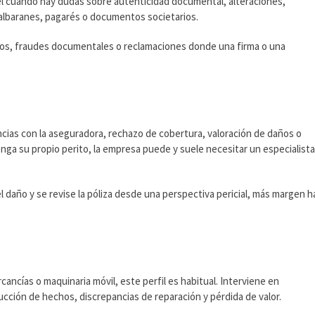
a él cuando hay dudas sobre autenticidad documental, alteraciones,
 albaranes, pagarés o documentos societarios.
rnos, fraudes documentales o reclamaciones donde una firma o una
ncias con la aseguradora, rechazo de cobertura, valoración de daños o
nga su propio perito, la empresa puede y suele necesitar un especialist
 daño y se revise la póliza desde una perspectiva pericial, más margen h
cancías o maquinaria móvil, este perfil es habitual. Interviene en
rucción de hechos, discrepancias de reparación y pérdida de valor.