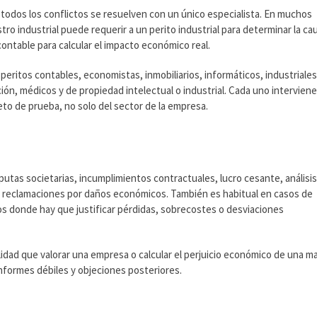
o todos los conflictos se resuelven con un único especialista. En muchos
tro industrial puede requerir a un perito industrial para determinar la ca
 contable para calcular el impacto económico real.
peritos contables, economistas, inmobiliarios, informáticos, industriales
ón, médicos y de propiedad intelectual o industrial. Cada uno intervien
eto de prueba, no solo del sector de la empresa.
putas societarias, incumplimientos contractuales, lucro cesante, análisi
 y reclamaciones por daños económicos. También es habitual en casos de
os donde hay que justificar pérdidas, sobrecostes o desviaciones
lidad que valorar una empresa o calcular el perjuicio económico de una ma
informes débiles y objeciones posteriores.