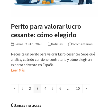
Perito para valorar lucro
cesante: cómo elegirlo
jueves, 2 julio, 2026
Noticias
0 comentarios
Necesita un perito para valorar lucro cesante? Sepa qué
analiza, cuándo conviene contratarlo y cómo elegir un
experto solvente en España.
Leer Más
Anterior
Page
Page
Page
Page
Page
Page
Page
Siguiente
1
2
3
4
5
6
…
10
Últimas noticias