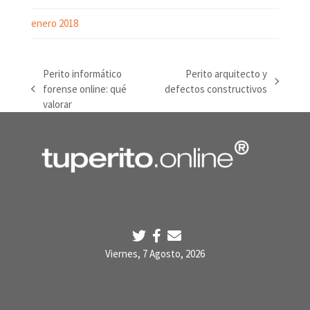
enero 2018
Perito informático
Perito arquitecto y
next
forense online: qué
defectos constructivos
previous
post:
valorar
post:
Viernes, 7 Agosto, 2026