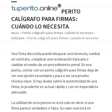
Skip
Open
Close
to
PERITO
content
mobile
mobile
CALÍGRAFO PARA FIRMAS:
menu
menu
CUÁNDO LO NECESITA
Inicio
»
Perito calígrafo para firmas: cuándo lo necesita
»
Artículos
»
Perito calígrafo para firmas: cuándo lo necesita
Una firma discutida puede bloquear una herencia, tumbar
un contrato, complicar una reclamación bancaria o
cambiar el rumbo de un procedimiento penal. En ese
punto, contar con un perito calígrafo para firmas deja de
ser una opción secundaria y pasa a ser una prueba
técnica clave. Si hay dudas sobre la autenticidad de una
firma, lo prudente es actuar rápido y con un especialista
adecuado.
La utilidad de esta pericia no está solo en decir si una
firma parece verdadera o falsa. Su valor real está en