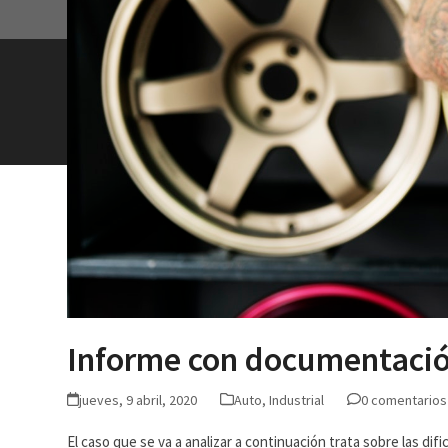
Informe con documentación
jueves, 9 abril, 2020
Auto
,
Industrial
0 comentarios
El caso que se va a analizar a continuación trata sobre las di