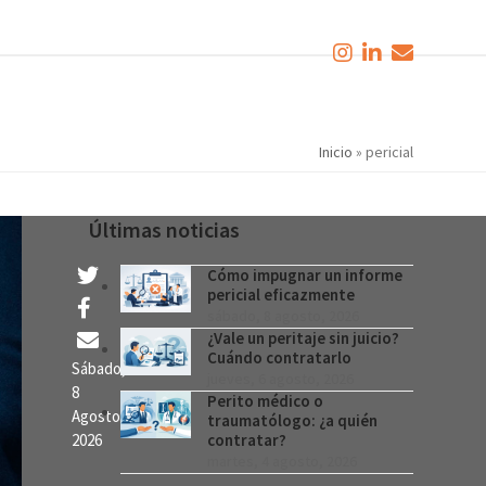
Inicio
»
pericial
Últimas noticias
Cómo impugnar un informe
pericial eficazmente
sábado, 8 agosto, 2026
¿Vale un peritaje sin juicio?
Cuándo contratarlo
Sábado,
jueves, 6 agosto, 2026
8
Perito médico o
Agosto,
traumatólogo: ¿a quién
2026
contratar?
martes, 4 agosto, 2026