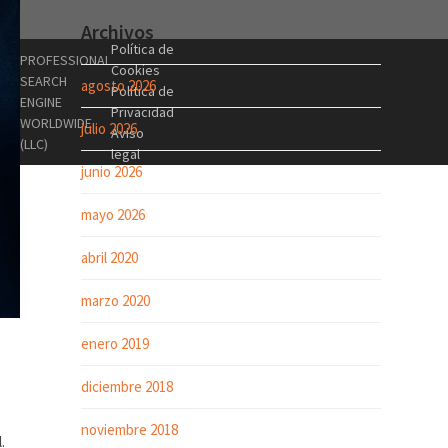
Archivos
Política de
PROFESSIONAL
Cookies
SEARCH
agosto 2026
Política de
ENGINE
Privacidad
WORLDWIDE
julio 2026
Aviso
(LLC)
legal
junio 2026
mayo 2026
abril 2020
marzo 2020
enero 2019
diciembre 2018
noviembre 2018
.