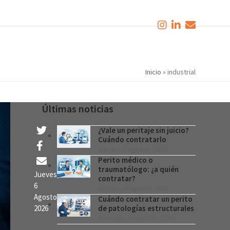
Inicio
»
industrial
Últimas noticias
¿Vale un peritaje sin juicio?
Cuándo contratarlo
jueves, 6 agosto, 2026
Perito médico o
traumatólogo: ¿a quién
Jueves,
contratar?
6
martes, 4 agosto, 2026
Agosto,
Cuándo contratar un perito
2026
de patologías estructurales
domingo, 2 agosto, 2026