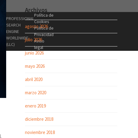
Archivos
Política de
PROFESSIONAL
Cookies
SEARCH
agosto 2026
Política de
ENGINE
Privacidad
WORLDWIDE
julio 2026
Aviso
(LLC)
legal
junio 2026
mayo 2026
abril 2020
marzo 2020
enero 2019
diciembre 2018
noviembre 2018
.