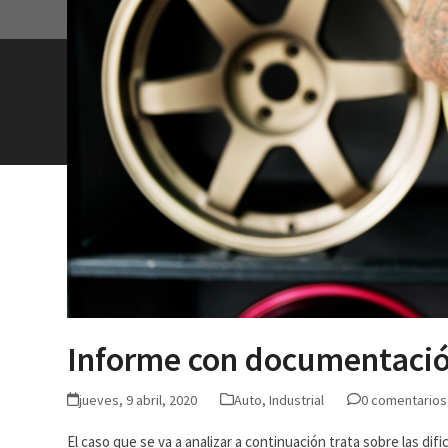
Informe con documentación
jueves, 9 abril, 2020
Auto
,
Industrial
0 comentarios
El caso que se va a analizar a continuación trata sobre las di