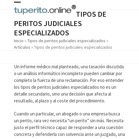
Skip
Open
Close
to
TIPOS DE
content
mobile
mobile
PERITOS JUDICIALES
menu
menu
ESPECIALIZADOS
Inicio
»
Tipos de peritos judiciales especializados
»
Artículos
»
Tipos de peritos judiciales especializados
Un informe médico mal planteado, una tasación discutida
o un análisis informático incompleto pueden cambiar por
completo la fuerza de una reclamación. Por eso entender
los tipos de peritos judiciales especializados no es un
detalle secundario, sino una decisión que afecta al
resultado, al plazo y al coste del procedimiento.
Cuando un particular, un abogado o una empresa busca
un perito, rara vez necesita “un perito” sin más. Necesita
justo el perfil técnico capaz de responder a una cuestión
concreta y defenderla con solvencia ante un juzgado, una