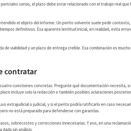
periciales serias, el plazo debe estar relacionado con el trabajo real que
endido el objeto del informe. Un perito solvente suele pedir contexto,
mpos definitivos. Esa aparente lentitud inicial, en realidad, evita error
pida de viabilidad y un plazo de entrega creíble. Esa combinación es mucho
e contratar
e cuatro cuestiones concretas. Pregunte qué documentación necesita, si
e plazo incluye solo la redacción o también posibles aclaraciones posterio
extrajudicial o judicial, y si el perito podría ratificarlo en caso necesar
 pero no está preparado para defenderse con garantías.
trasos, sobrecostes y correcciones innecesarias. Y eso, en una reclamaci
dada sin análisis.