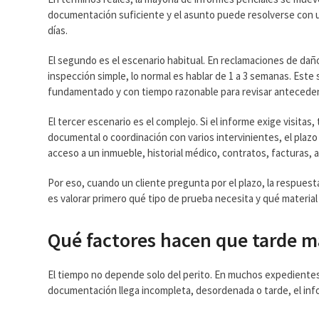
documentación suficiente y el asunto puede resolverse con una
días.
El segundo es el escenario habitual. En reclamaciones de dañ
inspección simple, lo normal es hablar de 1 a 3 semanas. Este
fundamentado y con tiempo razonable para revisar anteceden
El tercer escenario es el complejo. Si el informe exige visit
documental o coordinación con varios intervinientes, el plaz
acceso a un inmueble, historial médico, contratos, facturas, a
Por eso, cuando un cliente pregunta por el plazo, la respuesta
es valorar primero qué tipo de prueba necesita y qué material 
Qué factores hacen que tarde 
El tiempo no depende solo del perito. En muchos expedientes, e
documentación llega incompleta, desordenada o tarde, el info