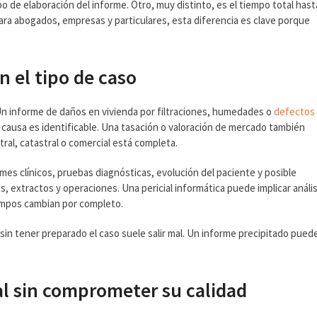
o de elaboración del informe. Otro, muy distinto, es el tiempo total hast
ra abogados, empresas y particulares, esta diferencia es clave porque
 el tipo de caso
 Un informe de daños en vivienda por filtraciones, humedades o
defectos
la causa es identificable. Una tasación o valoración de mercado también
ral, catastral o comercial está completa.
rmes clínicos, pruebas diagnósticas, evolución del paciente y posible
es, extractos y operaciones. Una pericial informática puede implicar anális
iempos cambian por completo.
a sin tener preparado el caso suele salir mal. Un informe precipitado pued
al sin comprometer su calidad