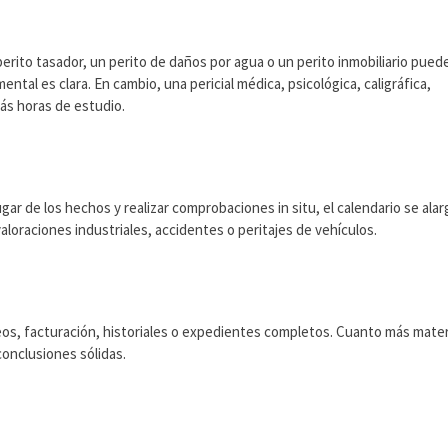
perito tasador, un perito de daños por agua o un perito inmobiliario pued
ental es clara. En cambio, una pericial médica, psicológica, caligráfica,
más horas de estudio.
ugar de los hechos y realizar comprobaciones in situ, el calendario se alar
aloraciones industriales, accidentes o peritajes de vehículos.
reos, facturación, historiales o expedientes completos. Cuanto más mater
conclusiones sólidas.