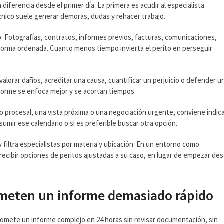
 diferencia desde el primer día. La primera es acudir al especialista
cnico suele generar demoras, dudas y rehacer trabajo.
. Fotografías, contratos, informes previos, facturas, comunicaciones,
forma ordenada. Cuanto menos tiempo invierta el perito en perseguir
 valorar daños, acreditar una causa, cuantificar un perjuicio o defender u
informe se enfoca mejor y se acortan tiempos.
zo procesal, una vista próxima o una negociación urgente, conviene indica
sumir ese calendario o si es preferible buscar otra opción.
 filtra especialistas por materia y ubicación. En un entorno como
l recibir opciones de peritos ajustadas a su caso, en lugar de empezar de
ometen un informe demasiado rápido
n promete un informe complejo en 24 horas sin revisar documentación, sin