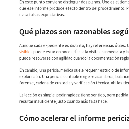
En este punto conviene distinguir dos planos. Uno es el tiemp
que ese informe produce efecto dentro del procedimiento. Pa
evita falsas expectativas.
Qué plazos son razonables según
Aunque cada expediente es distinto, hay referencias útiles.
visibles
puede estar en pocos días si la visita es inmediata y 
puede resolverse con agilidad cuando la documentación regist
En cambio, una pericial médica suele requerir estudio de info
exploración. Una pericial contable exige revisar libros, balanc
forense, cadena de custodia y verificación técnica. Ahí los t
La lección es simple: pedir rapidez tiene sentido, pero pedirl
resultar insuficiente justo cuando más falta hace.
Cómo acelerar el informe perici