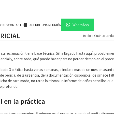
WhatsApp
IONES
CONTACTO
AGENDE UNA REUNIÓN
RICIAL
Inicio
»
Cuánto tarda 
su reclamación tiene base técnica. Si ha llegado hasta aquí, probablem
ericial y, sobre todo, qué puede hacer para no perder tiempo en el proce
 desde 3 o 4 días hasta varias semanas, e incluso más de un mes en asunt
e pericia, de la urgencia, de la documentación disponible, de si hace fal
. Dicho de otro modo, no tarda lo mismo un informe de daños sencillos que
co profundo.
 en la práctica
en en tres escenarios. El primero es el urgente, cuando el perito dispon