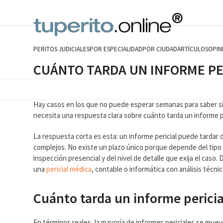
Skip
to
content
PERITOS JUDICIALES
POR ESPECIALIDAD
POR CIUDAD
ARTÍCULOS
OPIN
CUÁNTO TARDA UN INFORME PE
Hay casos en los que no puede esperar semanas para saber si 
necesita una respuesta clara sobre cuánto tarda un informe p
La respuesta corta es esta: un informe pericial puede tardar
complejos. No existe un plazo único porque depende del tipo d
inspección presencial y del nivel de detalle que exija el caso
una
pericial médica
, contable o informática con análisis técni
Cuánto tarda un informe pericial
En términos reales, la mayoría de informes periciales se muev