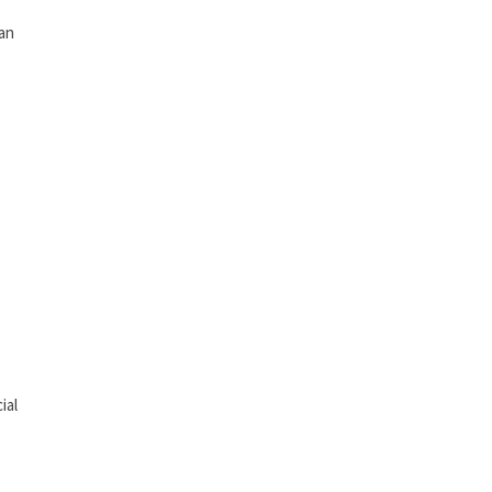
tan
ial