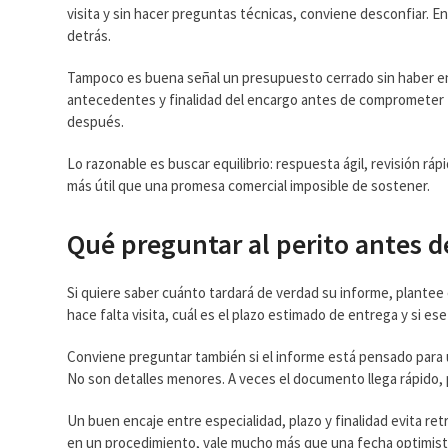
visita y sin hacer preguntas técnicas, conviene desconfiar. En 
detrás.
Tampoco es buena señal un presupuesto cerrado sin haber ent
antecedentes y finalidad del encargo antes de comprometer tie
después.
Lo razonable es buscar equilibrio: respuesta ágil, revisión rá
más útil que una promesa comercial imposible de sostener.
Qué preguntar al perito antes d
Si quiere saber cuánto tardará de verdad su informe, plante
hace falta visita, cuál es el plazo estimado de entrega y si es
Conviene preguntar también si el informe está pensado para uso 
No son detalles menores. A veces el documento llega rápido,
Un buen encaje entre especialidad, plazo y finalidad evita re
en un procedimiento, vale mucho más que una fecha optimista 