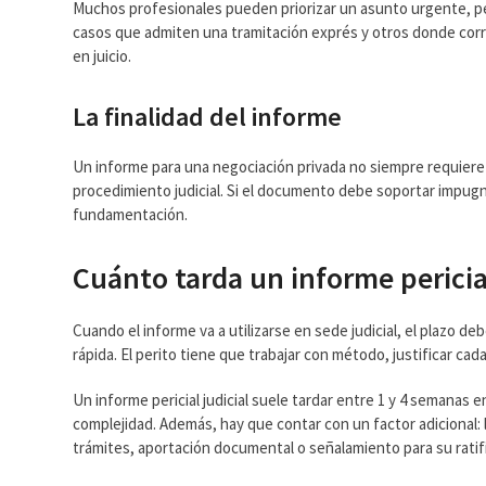
Muchos profesionales pueden priorizar un asunto urgente, pe
casos que admiten una tramitación exprés y otros donde corre
en juicio.
La finalidad del informe
Un informe para una negociación privada no siempre requiere
procedimiento judicial. Si el documento debe soportar impugna
fundamentación.
Cuánto tarda un informe pericial
Cuando el informe va a utilizarse en sede judicial, el plazo d
rápida. El perito tiene que trabajar con método, justificar cada
Un informe pericial judicial suele tardar entre 1 y 4 semanas
complejidad. Además, hay que contar con un factor adicional: 
trámites, aportación documental o señalamiento para su ratif