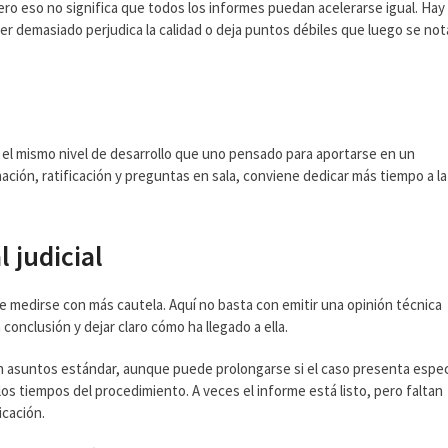
ro eso no significa que todos los informes puedan acelerarse igual. Hay
r demasiado perjudica la calidad o deja puntos débiles que luego se no
 el mismo nivel de desarrollo que uno pensado para aportarse en un
ción, ratificación y preguntas en sala, conviene dedicar más tiempo a la
 judicial
ebe medirse con más cautela. Aquí no basta con emitir una opinión técnica
 conclusión y dejar claro cómo ha llegado a ella.
 en asuntos estándar, aunque puede prolongarse si el caso presenta espec
los tiempos del procedimiento. A veces el informe está listo, pero faltan
icación.