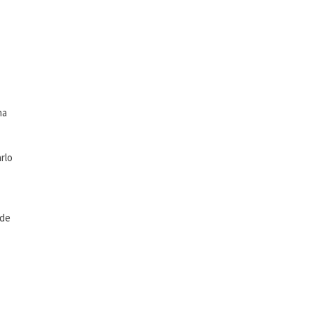
na
rlo
sde