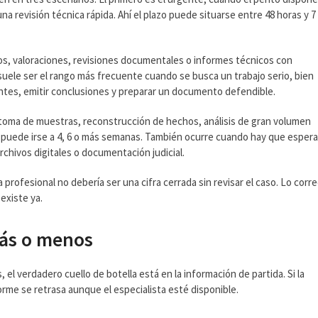
 revisión técnica rápida. Ahí el plazo puede situarse entre 48 horas y 7
os, valoraciones, revisiones documentales o informes técnicos con
 suele ser el rango más frecuente cuando se busca un trabajo serio, bien
tes, emitir conclusiones y preparar un documento defendible.
as, toma de muestras, reconstrucción de hechos, análisis de gran volumen
o puede irse a 4, 6 o más semanas. También ocurre cuando hay que espera
rchivos digitales o documentación judicial.
 profesional no debería ser una cifra cerrada sin revisar el caso. Lo corr
existe ya.
más o menos
l verdadero cuello de botella está en la información de partida. Si la
rme se retrasa aunque el especialista esté disponible.