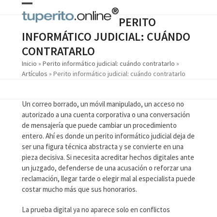
Skip
Open
Close
to
PERITO
content
mobile
mobile
INFORMÁTICO JUDICIAL: CUÁNDO
menu
menu
CONTRATARLO
Inicio
»
Perito informático judicial: cuándo contratarlo
»
Artículos
»
Perito informático judicial: cuándo contratarlo
Un correo borrado, un móvil manipulado, un acceso no
autorizado a una cuenta corporativa o una conversación
de mensajería que puede cambiar un procedimiento
entero. Ahí es donde un perito informático judicial deja de
ser una figura técnica abstracta y se convierte en una
pieza decisiva. Si necesita acreditar hechos digitales ante
un juzgado, defenderse de una acusación o reforzar una
reclamación, llegar tarde o elegir mal al especialista puede
costar mucho más que sus honorarios.
La prueba digital ya no aparece solo en conflictos