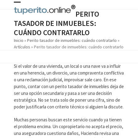
Skip
Open
Close
to
PERITO
content
mobile
mobile
TASADOR DE INMUEBLES:
menu
menu
CUÁNDO CONTRATARLO
Inicio
»
Perito tasador de inmuebles: cuándo contratarlo
»
Artículos
»
Perito tasador de inmuebles: cuándo contratarlo
Si el valor de una vivienda, un local o una nave va a influir
en una herencia, un divorcio, una compraventa conflictiva
o una reclamación judicial, improvisar sale caro. En ese
punto, contar con un perito tasador de inmuebles deja de
ser una opción secundaria y pasa a ser una decisión
estratégica. No se trata solo de poner una cifra, sino de
poder justificarla con criterio técnico si alguien la discute.
Muchas personas buscan este servicio cuando ya tienen
el problema encima. Un copropietario no acepta el precio,
una aseguradora cuestiona daños, Hacienda revisa una