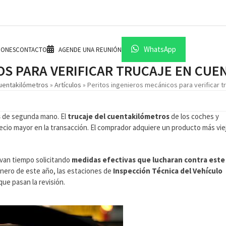
WhatsApp
IONES
CONTACTO
AGENDE UNA REUNIÓN
OS PARA VERIFICAR TRUCAJE EN CU
cuentakilómetros
»
Artículos
»
Peritos ingenieros mecánicos para verificar 
s
de segunda mano. El
trucaje del cuentakilómetros
de los coches y
cio mayor en la transacción. El comprador adquiere un producto más vie
evan tiempo solicitando
medidas efectivas que lucharan contra este
 enero de este año, las estaciones de
Inspección Técnica del Vehículo
que pasan la revisión.