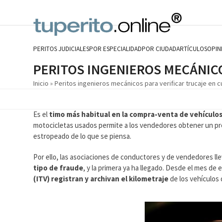
Skip
to
content
PERITOS JUDICIALES
POR ESPECIALIDAD
POR CIUDAD
ARTÍCULOS
OPIN
PERITOS INGENIEROS MECÁNIC
Inicio
»
Peritos ingenieros mecánicos para verificar trucaje en 
Es el
timo más habitual en la compra-venta de vehículo
motocicletas usados permite a los vendedores obtener un pre
estropeado de lo que se piensa.
Por ello, las asociaciones de conductores y de vendedores ll
tipo de fraude
, y la primera ya ha llegado. Desde el mes de
(ITV) registran y archivan el kilometraje
de los vehículos 