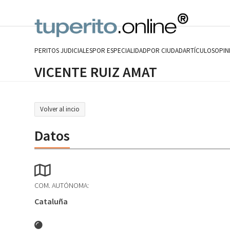
Skip
to
content
PERITOS JUDICIALES
POR ESPECIALIDAD
POR CIUDAD
ARTÍCULOS
OPIN
VICENTE RUIZ AMAT
Volver al incio
Datos
COM. AUTÓNOMA:
Cataluña