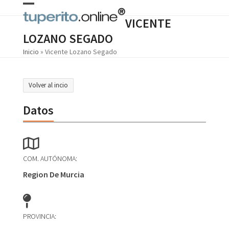
Skip
Open
Close
to
VICENTE
content
mobile
mobile
LOZANO SEGADO
menu
menu
Inicio
»
Vicente Lozano Segado
Volver al incio
Datos
COM. AUTÓNOMA:
Region De Murcia
PROVINCIA: