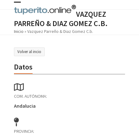
Skip
Open
Close
to
VAZQUEZ
content
mobile
mobile
PARREÑO & DIAZ GOMEZ C.B.
menu
menu
Inicio
»
Vazquez Parreño & Diaz Gomez C.b.
Volver al incio
Datos
COM. AUTÓNOMA:
Andalucia
PROVINCIA: