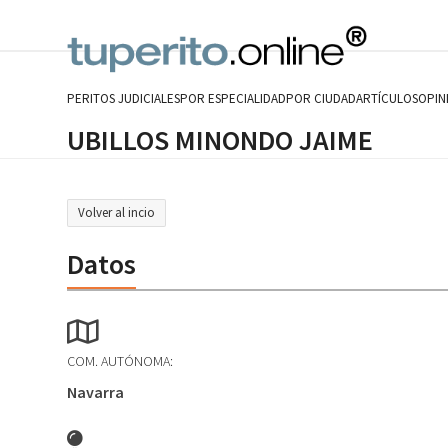
Skip
to
content
PERITOS JUDICIALES
POR ESPECIALIDAD
POR CIUDAD
ARTÍCULOS
OPIN
UBILLOS MINONDO JAIME
Volver al incio
Datos
COM. AUTÓNOMA:
Navarra