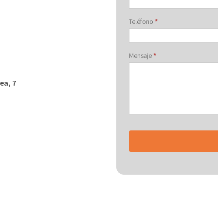
Teléfono
*
Mensaje
*
ea, 7