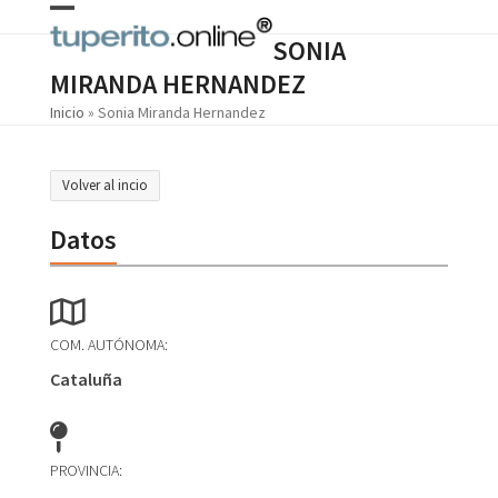
Skip
Open
Close
to
SONIA
content
mobile
mobile
MIRANDA HERNANDEZ
menu
menu
Inicio
»
Sonia Miranda Hernandez
Volver al incio
Datos
COM. AUTÓNOMA:
Cataluña
PROVINCIA: