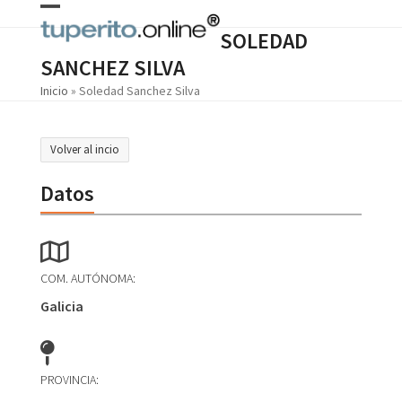
Skip
Open
Close
to
SOLEDAD
content
mobile
mobile
SANCHEZ SILVA
menu
menu
Inicio
»
Soledad Sanchez Silva
Volver al incio
Datos
COM. AUTÓNOMA:
Galicia
PROVINCIA: