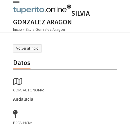
Skip
Open
Close
to
SILVIA
content
mobile
mobile
GONZALEZ ARAGON
menu
menu
Inicio
»
Silvia Gonzalez Aragon
Volver al incio
Datos
COM. AUTÓNOMA:
Andalucia
PROVINCIA: