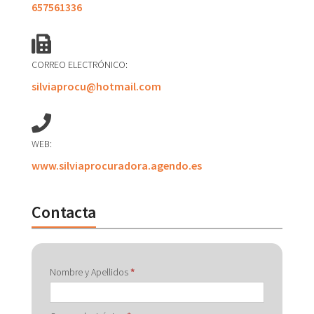
657561336
CORREO ELECTRÓNICO:
silviaprocu@hotmail.com
WEB:
www.silviaprocuradora.agendo.es
Contacta
Contactar
Nombre y Apellidos
*
con