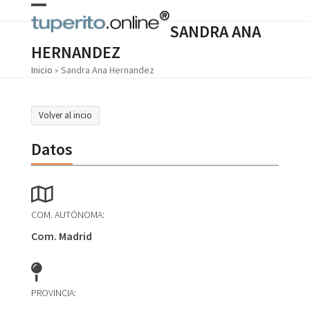
Skip
Open
Close
to
SANDRA ANA
content
mobile
mobile
HERNANDEZ
menu
menu
Inicio
»
Sandra Ana Hernandez
Volver al incio
Datos
COM. AUTÓNOMA:
Com. Madrid
PROVINCIA: