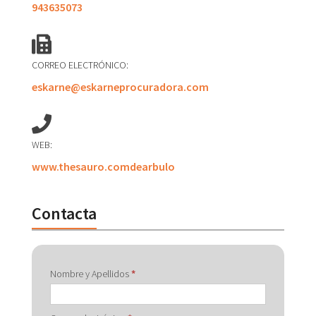
943635073
CORREO ELECTRÓNICO:
eskarne@eskarneprocuradora.com
WEB:
www.thesauro.comdearbulo
Contacta
Contactar
Nombre y Apellidos
*
con