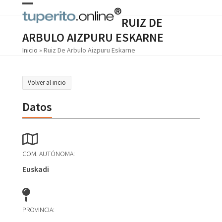
Skip
Open
Close
to
RUIZ DE
content
mobile
mobile
ARBULO AIZPURU ESKARNE
menu
menu
Inicio
»
Ruiz De Arbulo Aizpuru Eskarne
Volver al incio
Datos
COM. AUTÓNOMA:
Euskadi
PROVINCIA: