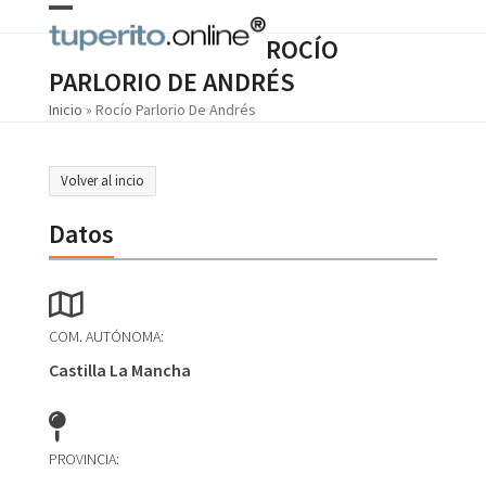
Skip
Open
Close
to
ROCÍO
content
mobile
mobile
PARLORIO DE ANDRÉS
menu
menu
Inicio
»
Rocío Parlorio De Andrés
Volver al incio
Datos
COM. AUTÓNOMA:
Castilla La Mancha
PROVINCIA: