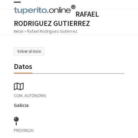
Skip
Open
Close
to
RAFAEL
content
mobile
mobile
RODRIGUEZ GUTIERREZ
menu
menu
Inicio
»
Rafael Rodriguez Gutierrez
Volver al incio
Datos
COM. AUTÓNOMA:
Galicia
PROVINCIA: