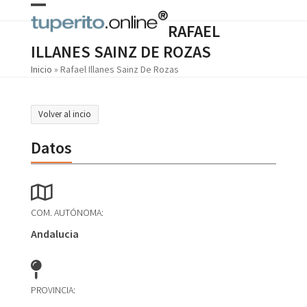
Skip
Open
Close
to
RAFAEL
content
mobile
mobile
ILLANES SAINZ DE ROZAS
menu
menu
Inicio
»
Rafael Illanes Sainz De Rozas
Volver al incio
Datos
COM. AUTÓNOMA:
Andalucia
PROVINCIA: