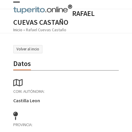
Skip
Open
Close
to
RAFAEL
content
mobile
mobile
CUEVAS CASTAÑO
menu
menu
Inicio
»
Rafael Cuevas Castaño
Volver al incio
Datos
COM. AUTÓNOMA:
Castilla Leon
PROVINCIA: