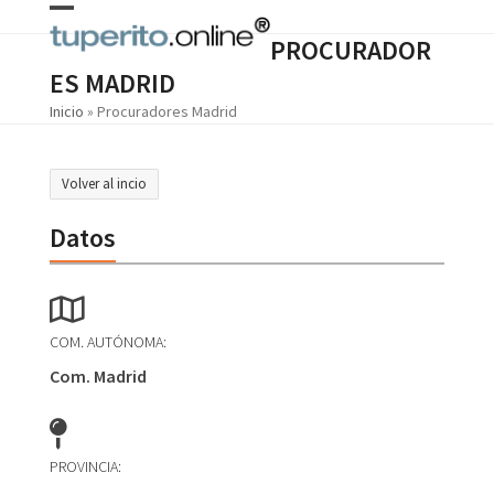
Skip
Open
Close
to
PROCURADOR
content
mobile
mobile
ES MADRID
menu
menu
Inicio
»
Procuradores Madrid
Volver al incio
Datos
COM. AUTÓNOMA:
Com. Madrid
PROVINCIA: