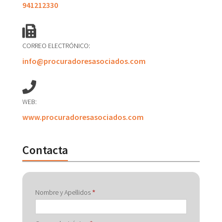
941212330
CORREO ELECTRÓNICO:
info@procuradoresasociados.com
WEB:
www.procuradoresasociados.com
Contacta
Contactar
Nombre y Apellidos
*
con