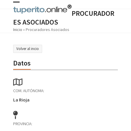
Skip
Open
Close
to
PROCURADOR
content
mobile
mobile
ES ASOCIADOS
menu
menu
Inicio
»
Procuradores Asociados
Volver al incio
Datos
COM. AUTÓNOMA:
La Rioja
PROVINCIA: