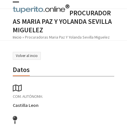
Skip
Open
Close
to
PROCURADOR
content
mobile
mobile
AS MARIA PAZ Y YOLANDA SEVILLA
menu
menu
MIGUELEZ
Inicio
»
Procuradoras Maria Paz Y Yolanda Sevilla Miguelez
Volver al incio
Datos
COM. AUTÓNOMA:
Castilla Leon