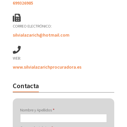
699326985
CORREO ELECTRÓNICO:
silvialazarich@hotmail.com
WEB:
www.silvialazarichprocuradora.es
Contacta
Contactar
Nombre y Apellidos
*
con