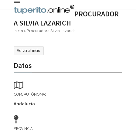
Skip
Open
Close
to
PROCURADOR
content
mobile
mobile
A SILVIA LAZARICH
menu
menu
Inicio
»
Procuradora Silvia Lazarich
Volver al incio
Datos
COM. AUTÓNOMA:
Andalucia
PROVINCIA: