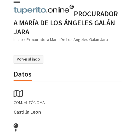
Skip
Open
Close
to
PROCURADOR
content
mobile
mobile
A MARÍA DE LOS ÁNGELES GALÁN
menu
menu
JARA
Inicio
»
Procuradora María De Los Ángeles Galán Jara
Volver al incio
Datos
COM. AUTÓNOMA:
Castilla Leon