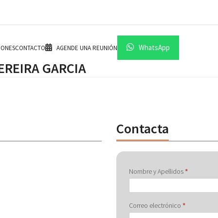
WhatsApp
IONES
CONTACTO
AGENDE UNA REUNIÓN
EREIRA GARCIA
Contacta
Contactar
Nombre y Apellidos
*
con
Correo electrónico
*