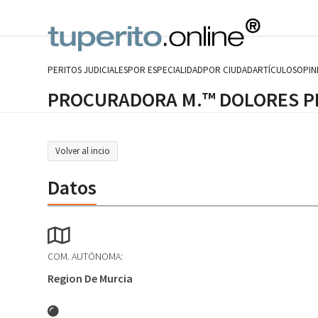
Skip
to
content
PERITOS JUDICIALES
POR ESPECIALIDAD
POR CIUDAD
ARTÍCULOS
OPIN
PROCURADORA M.™ DOLORES P
Volver al incio
Datos
COM. AUTÓNOMA:
Region De Murcia