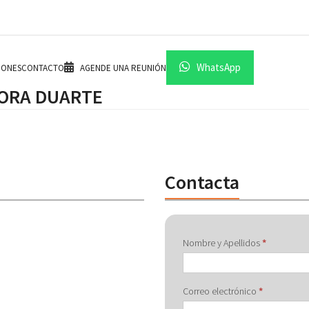
WhatsApp
IONES
CONTACTO
AGENDE UNA REUNIÓN
ORA DUARTE
Contacta
Contactar
Nombre y Apellidos
*
con
Correo electrónico
*