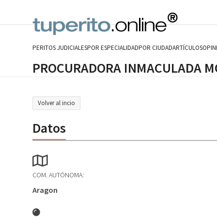
Skip
to
content
PERITOS JUDICIALES
POR ESPECIALIDAD
POR CIUDAD
ARTÍCULOS
OPIN
PROCURADORA INMACULADA M
Volver al incio
Datos
COM. AUTÓNOMA:
Aragon