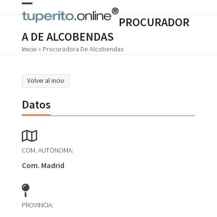
Skip
Open
Close
to
PROCURADOR
content
mobile
mobile
A DE ALCOBENDAS
menu
menu
Inicio
»
Procuradora De Alcobendas
Volver al incio
Datos
COM. AUTÓNOMA:
Com. Madrid
PROVINCIA: