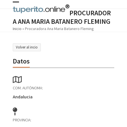
Skip
Open
Close
to
PROCURADOR
content
mobile
mobile
A ANA MARIA BATANERO FLEMING
menu
menu
Inicio
»
Procuradora Ana Maria Batanero Fleming
Volver al incio
Datos
COM. AUTÓNOMA:
Andalucia
PROVINCIA: