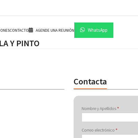
WhatsApp
IONES
CONTACTO
AGENDE UNA REUNIÓN
A Y PINTO
Contacta
Contactar
Nombre y Apellidos
*
con
Correo electrónico
*