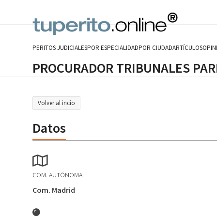
Skip
to
content
PERITOS JUDICIALES
POR ESPECIALIDAD
POR CIUDAD
ARTÍCULOS
OPIN
PROCURADOR TRIBUNALES PARL
Volver al incio
Datos
COM. AUTÓNOMA:
Com. Madrid