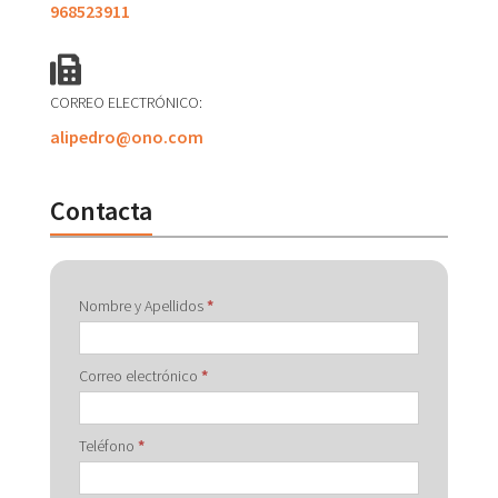
968523911
CORREO ELECTRÓNICO:
alipedro@ono.com
Contacta
Contactar
Nombre y Apellidos
*
con
Correo electrónico
*
Teléfono
*