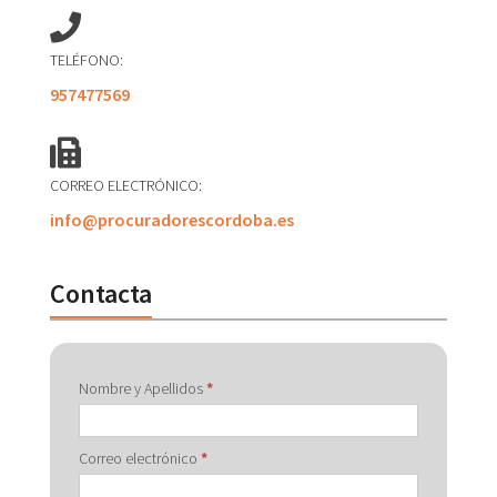
TELÉFONO:
957477569
CORREO ELECTRÓNICO:
info@procuradorescordoba.es
Contacta
Contactar
Nombre y Apellidos
*
con
Correo electrónico
*