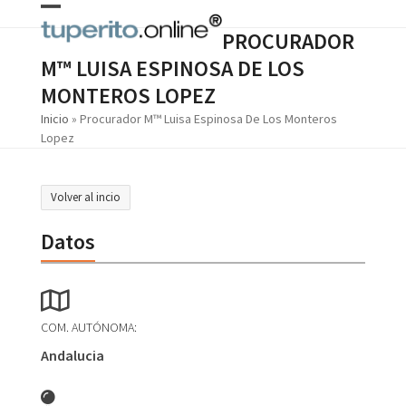
Skip
Open
Close
to
PROCURADOR
content
mobile
mobile
M™ LUISA ESPINOSA DE LOS
menu
menu
MONTEROS LOPEZ
Inicio
»
Procurador M™ Luisa Espinosa De Los Monteros
Lopez
Volver al incio
Datos
COM. AUTÓNOMA:
Andalucia