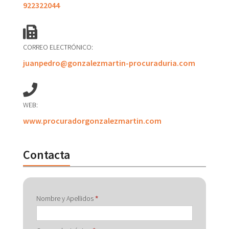
922322044
CORREO ELECTRÓNICO:
juanpedro@gonzalezmartin-procuraduria.com
WEB:
www.procuradorgonzalezmartin.com
Contacta
Contactar
Nombre y Apellidos
*
con