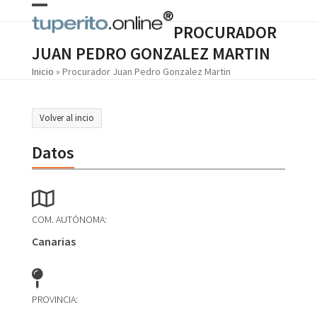
Skip
Open
Close
to
PROCURADOR
content
mobile
mobile
JUAN PEDRO GONZALEZ MARTIN
menu
menu
Inicio
»
Procurador Juan Pedro Gonzalez Martin
Volver al incio
Datos
COM. AUTÓNOMA:
Canarias
PROVINCIA: