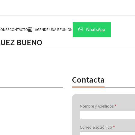
WhatsApp
IONES
CONTACTO
AGENDE UNA REUNIÓN
GUEZ BUENO
Contacta
Contactar
Nombre y Apellidos
*
con
Correo electrónico
*