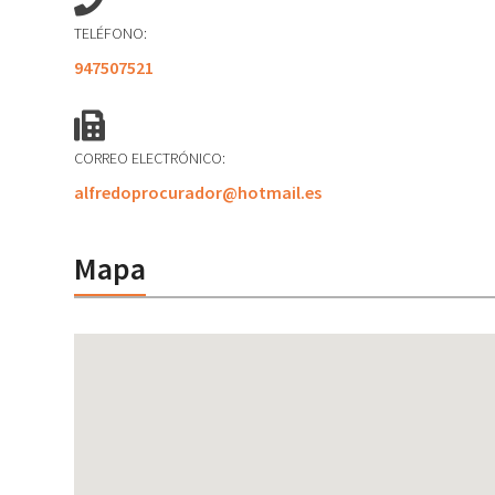
TELÉFONO:
947507521
CORREO ELECTRÓNICO:
alfredoprocurador@hotmail.es
Mapa