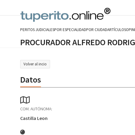
Skip
to
content
PERITOS JUDICIALES
POR ESPECIALIDAD
POR CIUDAD
ARTÍCULOS
OPIN
PROCURADOR ALFREDO RODRI
Volver al incio
Datos
COM. AUTÓNOMA:
Castilla Leon