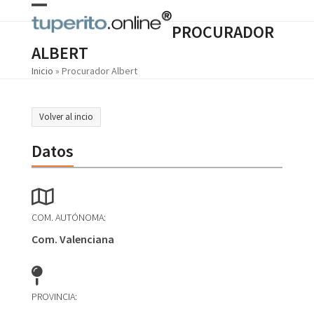
Skip
Open
Close
to
PROCURADOR
content
mobile
mobile
ALBERT
menu
menu
Inicio
»
Procurador Albert
Volver al incio
Datos
COM. AUTÓNOMA:
Com. Valenciana
PROVINCIA: