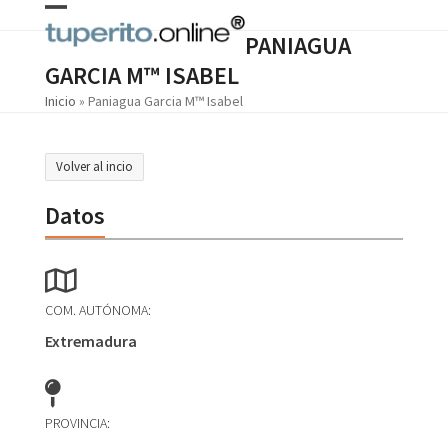
Skip
Open
Close
to
PANIAGUA
content
mobile
mobile
GARCIA M™ ISABEL
menu
menu
Inicio
»
Paniagua Garcia M™ Isabel
Volver al incio
Datos
COM. AUTÓNOMA:
Extremadura
PROVINCIA: