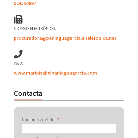
924550897
CORREO ELECTRÓNICO:
procuradora@paniaguagarcia.e.telefonica.net
WEB:
www.mariaisabelpaniaguagarcia.com
Contacta
Contactar
Nombre y Apellidos
*
con