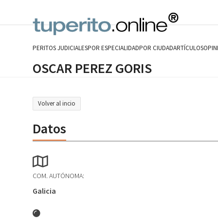
Skip
to
content
PERITOS JUDICIALES
POR ESPECIALIDAD
POR CIUDAD
ARTÍCULOS
OPIN
OSCAR PEREZ GORIS
Volver al incio
Datos
COM. AUTÓNOMA:
Galicia