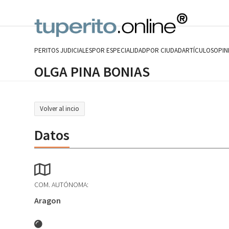
Skip
to
content
PERITOS JUDICIALES
POR ESPECIALIDAD
POR CIUDAD
ARTÍCULOS
OPIN
OLGA PINA BONIAS
Volver al incio
Datos
COM. AUTÓNOMA:
Aragon