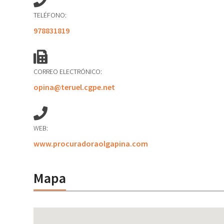
TELÉFONO:
978831819
CORREO ELECTRÓNICO:
opina@teruel.cgpe.net
WEB:
www.procuradoraolgapina.com
Mapa