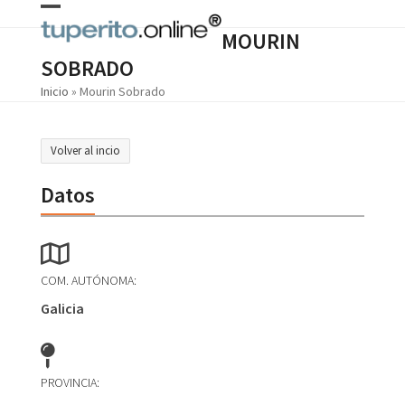
Skip
Open
Close
to
MOURIN
content
mobile
mobile
SOBRADO
menu
menu
Inicio
»
Mourin Sobrado
Volver al incio
Datos
COM. AUTÓNOMA:
Galicia
PROVINCIA: