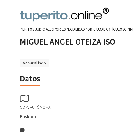
Skip
to
content
PERITOS JUDICIALES
POR ESPECIALIDAD
POR CIUDAD
ARTÍCULOS
OPIN
MIGUEL ANGEL OTEIZA ISO
Volver al incio
Datos
COM. AUTÓNOMA:
Euskadi