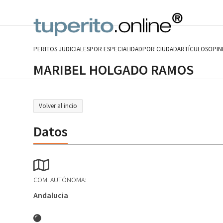
Skip
to
content
PERITOS JUDICIALES
POR ESPECIALIDAD
POR CIUDAD
ARTÍCULOS
OPIN
MARIBEL HOLGADO RAMOS
Volver al incio
Datos
COM. AUTÓNOMA:
Andalucia