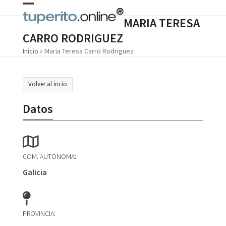
Skip
Open
Close
to
MARIA TERESA
content
mobile
mobile
CARRO RODRIGUEZ
menu
menu
Inicio
»
Maria Teresa Carro Rodriguez
Volver al incio
Datos
COM. AUTÓNOMA:
Galicia
PROVINCIA: